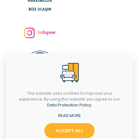
HAKKIMIZDA
BİZE ULAŞIN
This website uses cookies to improve your
İLETİŞİM TELEFONUMUZ
experience. By using this website you agree to our
Data Protection Policy
.
0266 713 11 72
READ MORE
PAZARTESİ-CUMARTESİ
09:00 - 18:00
ACCEPT ALL
PAZAR
12:00-18:00