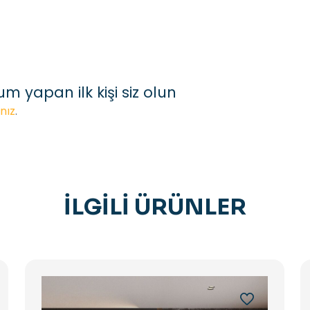
m yapan ilk kişi siz olun
nız
.
İLGILI ÜRÜNLER