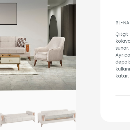
BL-NA
Çıtçıt
kolayc
sunar.
Ayrıca
depol
kullan
katar.