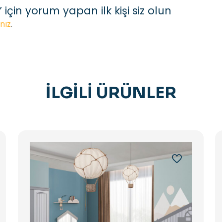
çin yorum yapan ilk kişi siz olun
nız
.
İLGILI ÜRÜNLER