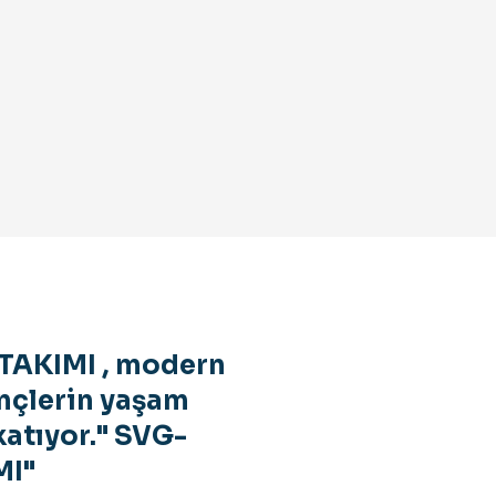
TAKIMI , modern
ençlerin yaşam
katıyor." SVG-
MI"