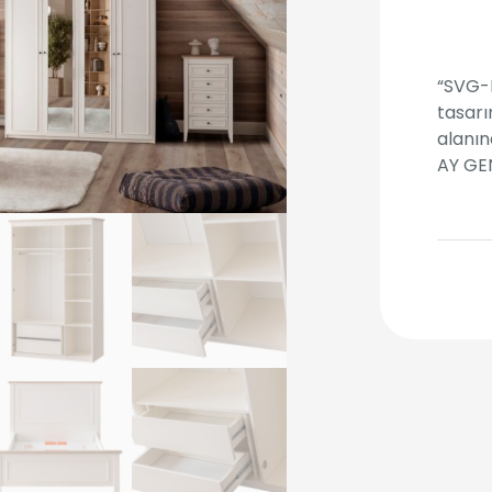
“SVG-
tasarı
alanı
AY GE