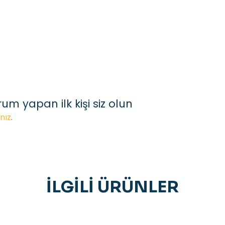
um yapan ilk kişi siz olun
nız
.
İLGILI ÜRÜNLER