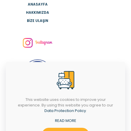
ANASAYFA
HAKKIMIZDA
BİZE ULAŞIN
This website uses cookies to improve your
İLETİŞİM TELEFONUMUZ
experience. By using this website you agree to our
Data Protection Policy
.
0266 713 11 72
READ MORE
PAZARTESİ-CUMARTESİ
09:00 - 18:00