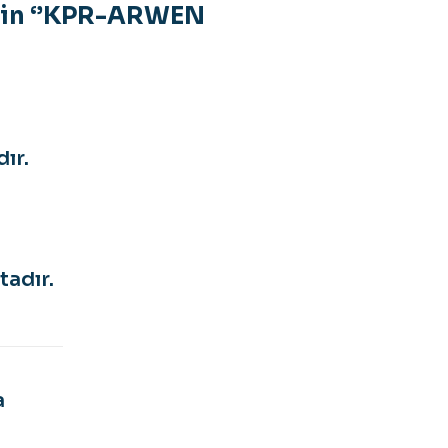
irin ‘’KPR-ARWEN
ır.
tadır.
a