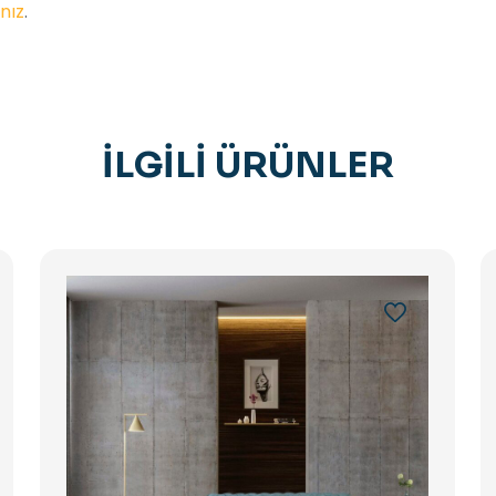
nız
.
İLGILI ÜRÜNLER