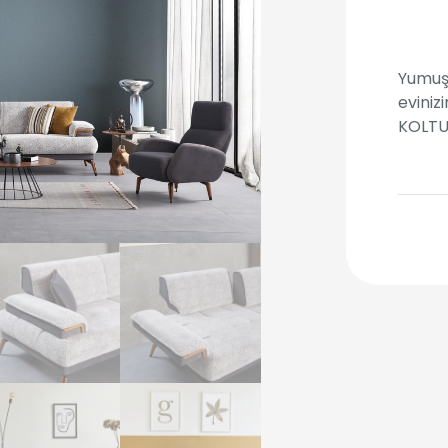
Yumuşa
eviniz
KOLTU