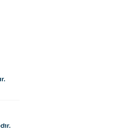
r.
dır.