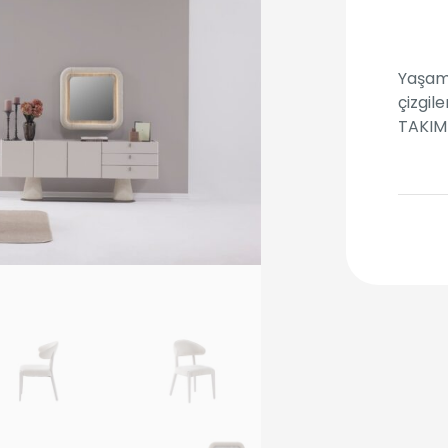
Yaşam 
çizgil
TAKIMI