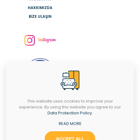
HAKKIMIZDA
BİZE ULAŞIN
This website uses cookies to improve your
İLETİŞİM TELEFONUMUZ
experience. By using this website you agree to our
Data Protection Policy
.
0266 713 11 72
READ MORE
PAZARTESİ-CUMARTESİ
09:00 - 18:00
ACCEPT ALL