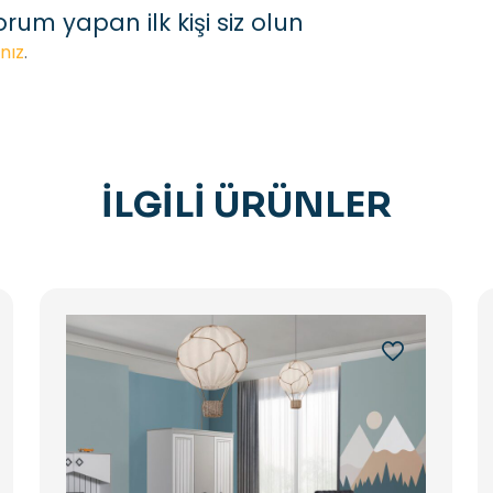
um yapan ilk kişi siz olun
nız
.
İLGILI ÜRÜNLER