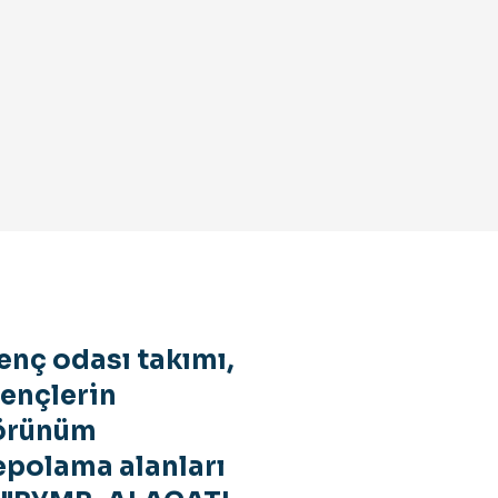
enç odası takımı,
gençlerin
görünüm
epolama alanları