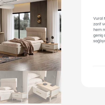
Vural 
zarif 
hem m
geniş 
sağlı